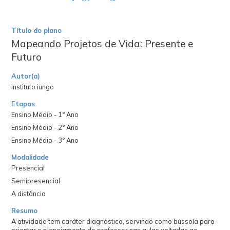
Título do plano
Mapeando Projetos de Vida: Presente e
Futuro
Autor(a)
Instituto iungo
Etapas
Ensino Médio - 1° Ano
Ensino Médio - 2° Ano
Ensino Médio - 3° Ano
Modalidade
Presencial
Semipresencial
A distância
Resumo
A atividade tem caráter diagnóstico, servindo como bússola para
orientar o planejamento do professor nas aulas voltadas ao