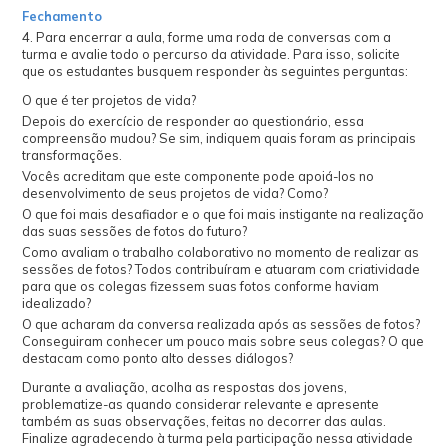
Fechamento
4. Para encerrar a aula, forme uma roda de conversas com a
turma e avalie todo o percurso da atividade. Para isso, solicite
que os estudantes busquem responder às seguintes perguntas:
O que é ter projetos de vida?
Depois do exercício de responder ao questionário, essa
compreensão mudou? Se sim, indiquem quais foram as principais
transformações.
Vocês acreditam que este componente pode apoiá-los no
desenvolvimento de seus projetos de vida? Como?
O que foi mais desafiador e o que foi mais instigante na realização
das suas sessões de fotos do futuro?
Como avaliam o trabalho colaborativo no momento de realizar as
sessões de fotos? Todos contribuíram e atuaram com criatividade
para que os colegas fizessem suas fotos conforme haviam
idealizado?
O que acharam da conversa realizada após as sessões de fotos?
Conseguiram conhecer um pouco mais sobre seus colegas? O que
destacam como ponto alto desses diálogos?
Durante a avaliação, acolha as respostas dos jovens,
problematize-as quando considerar relevante e apresente
também as suas observações, feitas no decorrer das aulas.
Finalize agradecendo à turma pela participação nessa atividade