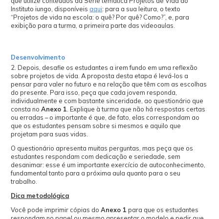
que utilize conteúdos da Série temática Projetos de Vida do
Instituto iungo, disponíveis
aqui
: para a sua leitura, o texto
“Projetos de vida na escola: o quê? Por quê? Como?”, e, para
exibição para a turma, a primeira parte das videoaulas.
Desenvolvimento
2. Depois, desafie os estudantes a irem fundo em uma reflexão
sobre projetos de vida. A proposta desta etapa é levá-los a
pensar para valer no futuro e na relação que têm com as escolhas
do presente. Para isso, peça que cada jovem responda,
individualmente e com bastante sinceridade, ao questionário que
consta no
Anexo 1
. Explique à turma que não há respostas certas
ou erradas – o importante é que, de fato, elas correspondam ao
que os estudantes pensam sobre si mesmos e aquilo que
projetam para suas vidas.
O questionário apresenta muitas perguntas, mas peça que os
estudantes respondam com dedicação e seriedade, sem
desanimar: esse é um importante exercício de autoconhecimento,
fundamental tanto para a próxima aula quanto para o seu
trabalho.
Dica metodológica
Você pode imprimir cópias do
Anexo 1
para que os estudantes
respondam no papel ou mesmo apresentar o modelo e pedir que