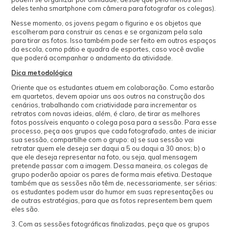
deles tenha smartphone com câmera para fotografar os colegas).
Nesse momento, os jovens pegam o figurino e os objetos que
escolheram para construir as cenas e se organizam pela sala
para tirar as fotos. Isso também pode ser feito em outros espaços
da escola, como pátio e quadra de esportes, caso você avalie
que poderá acompanhar o andamento da atividade.
Dica metodológica
Oriente que os estudantes atuem em colaboração. Como estarão
em quartetos, devem apoiar uns aos outros na construção dos
cenários, trabalhando com criatividade para incrementar os
retratos com novas ideias, além, é claro, de tirar as melhores
fotos possíveis enquanto o colega posa para a sessão. Para esse
processo, peça aos grupos que cada fotografado, antes de iniciar
sua sessão, compartilhe com o grupo: a) se sua sessão vai
retratar quem ele deseja ser daqui a 5 ou daqui a 30 anos; b) o
que ele deseja representar na foto, ou seja, qual mensagem
pretende passar com a imagem. Dessa maneira, os colegas de
grupo poderão apoiar os pares de forma mais efetiva. Destaque
também que as sessões não têm de, necessariamente, ser sérias:
os estudantes podem usar do humor em suas representações ou
de outras estratégias, para que as fotos representem bem quem
eles são.
3. Com as sessões fotográficas finalizadas, peça que os grupos