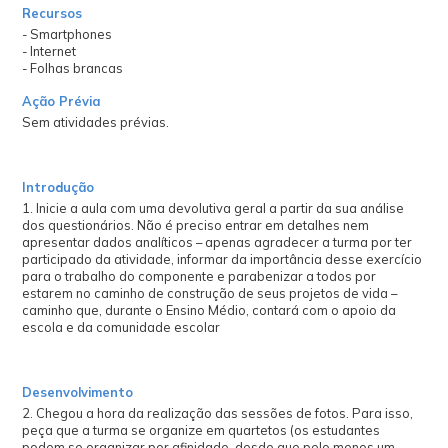
Recursos
- Smartphones
- Internet
- Folhas brancas
Ação Prévia
Sem atividades prévias.
Introdução
1. Inicie a aula com uma devolutiva geral a partir da sua análise
dos questionários. Não é preciso entrar em detalhes nem
apresentar dados analíticos – apenas agradecer a turma por ter
participado da atividade, informar da importância desse exercício
para o trabalho do componente e parabenizar a todos por
estarem no caminho de construção de seus projetos de vida –
caminho que, durante o Ensino Médio, contará com o apoio da
escola e da comunidade escolar
Desenvolvimento
2. Chegou a hora da realização das sessões de fotos. Para isso,
peça que a turma se organize em quartetos (os estudantes
podem se organizar por afinidade, desde que pelo menos um