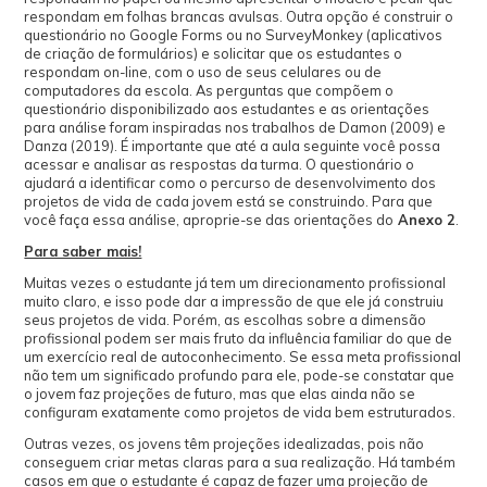
respondam em folhas brancas avulsas. Outra opção é construir o
questionário no Google Forms ou no SurveyMonkey (aplicativos
de criação de formulários) e solicitar que os estudantes o
respondam on-line, com o uso de seus celulares ou de
computadores da escola. As perguntas que compõem o
questionário disponibilizado aos estudantes e as orientações
para análise foram inspiradas nos trabalhos de Damon (2009) e
Danza (2019). É importante que até a aula seguinte você possa
acessar e analisar as respostas da turma. O questionário o
ajudará a identificar como o percurso de desenvolvimento dos
projetos de vida de cada jovem está se construindo. Para que
você faça essa análise, aproprie-se das orientações do
Anexo 2
.
Para saber mais!
Muitas vezes o estudante já tem um direcionamento profissional
muito claro, e isso pode dar a impressão de que ele já construiu
seus projetos de vida. Porém, as escolhas sobre a dimensão
profissional podem ser mais fruto da influência familiar do que de
um exercício real de autoconhecimento. Se essa meta profissional
não tem um significado profundo para ele, pode-se constatar que
o jovem faz projeções de futuro, mas que elas ainda não se
configuram exatamente como projetos de vida bem estruturados.
Outras vezes, os jovens têm projeções idealizadas, pois não
conseguem criar metas claras para a sua realização. Há também
casos em que o estudante é capaz de fazer uma projeção de