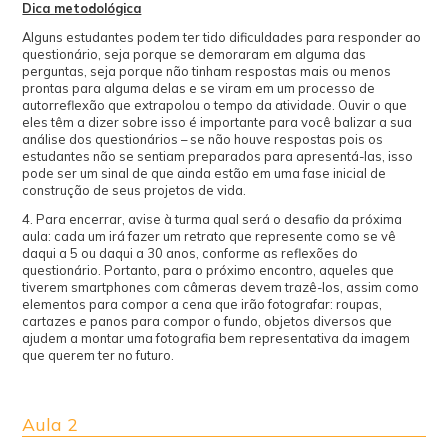
Dica metodológica
Alguns estudantes podem ter tido dificuldades para responder ao
questionário, seja porque se demoraram em alguma das
perguntas, seja porque não tinham respostas mais ou menos
prontas para alguma delas e se viram em um processo de
autorreflexão que extrapolou o tempo da atividade. Ouvir o que
eles têm a dizer sobre isso é importante para você balizar a sua
análise dos questionários – se não houve respostas pois os
estudantes não se sentiam preparados para apresentá-las, isso
pode ser um sinal de que ainda estão em uma fase inicial de
construção de seus projetos de vida.
4. Para encerrar, avise à turma qual será o desafio da próxima
aula: cada um irá fazer um retrato que represente como se vê
daqui a 5 ou daqui a 30 anos, conforme as reflexões do
questionário. Portanto, para o próximo encontro, aqueles que
tiverem smartphones com câmeras devem trazê-los, assim como
elementos para compor a cena que irão fotografar: roupas,
cartazes e panos para compor o fundo, objetos diversos que
ajudem a montar uma fotografia bem representativa da imagem
que querem ter no futuro.
Aula 2